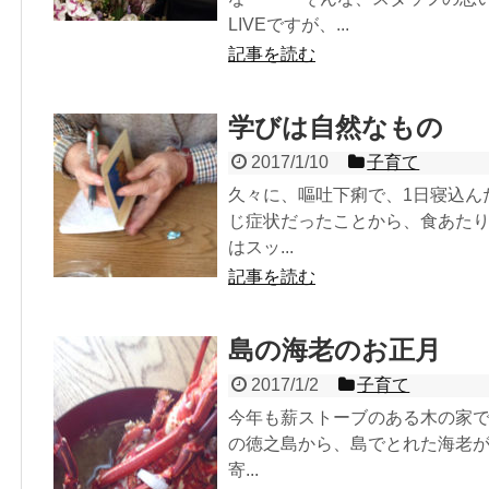
LIVEですが、...
記事を読む
学びは自然なもの
2017/1/10
子育て
久々に、嘔吐下痢で、1日寝込ん
じ症状だったことから、食あたり
はスッ...
記事を読む
島の海老のお正月
2017/1/2
子育て
今年も薪ストーブのある木の家で
の徳之島から、島でとれた海老が
寄...