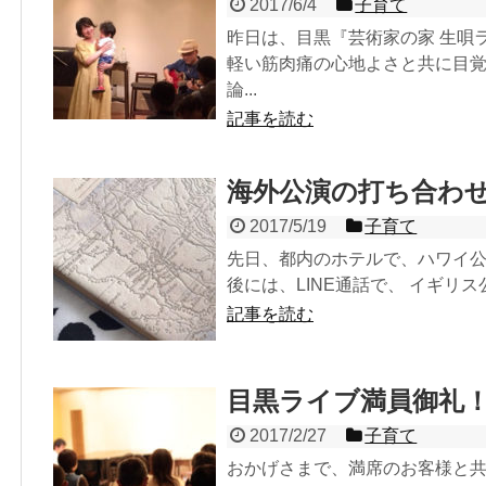
2017/6/4
子育て
昨日は、目黒『芸術家の家 生唄
軽い筋肉痛の心地よさと共に目覚
論...
記事を読む
海外公演の打ち合わ
2017/5/19
子育て
先日、都内のホテルで、ハワイ公
後には、LINE通話で、 イギリス
記事を読む
目黒ライブ満員御礼
2017/2/27
子育て
おかげさまで、満席のお客様と共