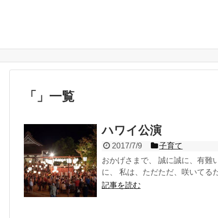
「
」
一覧
ハワイ公演
2017/7/9
子育て
おかげさまで、 誠に誠に、有難
に、 私は、ただただ、咲いてるだけ
記事を読む