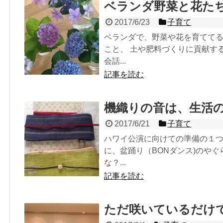
ベランダ野菜と花た
2017/6/23
子育て
ベランダで、野菜や花を育ててる
こと、 土や肥料づくりに貢献す
会話...
記事を読む
機織りの音は、生活
2017/6/21
子育て
ハワイ公演に向けての準備の１つ
に、盆踊り（BONダンス)のや
な？...
記事を読む
ただ咲いているだけ