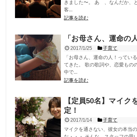
きました〜。 あゝ、なんだか、
客...
記事を読む
「お母さん、運命の
2017/1/25
子育て
「お母さん、運命の人！っている
てきた。 歌の歌詞や、恋愛もの
中で...
記事を読む
【定員50名】マイクを
定！
2017/1/14
子育て
マイクを通さない、彼女の本当
な・・・ そんな、スタッフの思